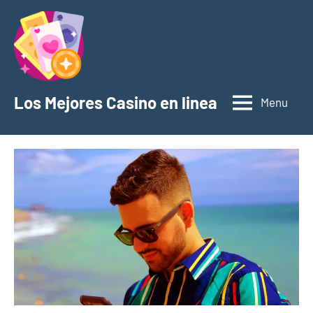
Skip
to
content
Los Mejores Casino en linea
Menu
casino
en
linea
mexico