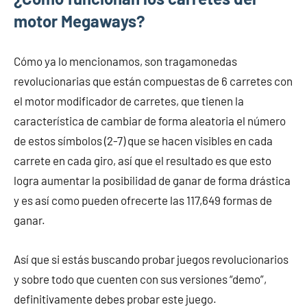
motor Megaways?
Cómo ya lo mencionamos, son tragamonedas
revolucionarias que están compuestas de 6 carretes con
el motor modificador de carretes, que tienen la
característica de cambiar de forma aleatoria el número
de estos símbolos (2-7) que se hacen visibles en cada
carrete en cada giro, así que el resultado es que esto
logra aumentar la posibilidad de ganar de forma drástica
y es así como pueden ofrecerte las 117,649 formas de
ganar.
Así que si estás buscando probar juegos revolucionarios
y sobre todo que cuenten con sus versiones “demo”,
definitivamente debes probar este juego.