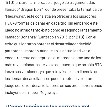
(BTG) lanzaron al mercado el juego de tragamonedas
llamado “Dragon Born”, dónde presentaba la temática de
“Megaways”, éste consistía en ofrecer a los jugadores
117,649 formas de ganar en cada tiro, sin embargo este
juego no atrajo tanto éxito como el segundo lanzamiento
llamado “Bonanza” (Lanzado en 2016, por BTG). Con el
éxito que lograron obtener el desarrollador decidió
patentar su motor, y aunque en la actualidad vas a
encontrar este concepto en el mercado como uno de los
más revolucionarios, te vas a dar cuenta que no sólo BTG
lanza sus versiones, ya que a través de esta licencia que
los demás desarrolladores pueden obtener, existan
juego con otros desarrolladores en sus propias versiones
incluyendo el motor Megaways.
¿Cómo funcionan los carretes del