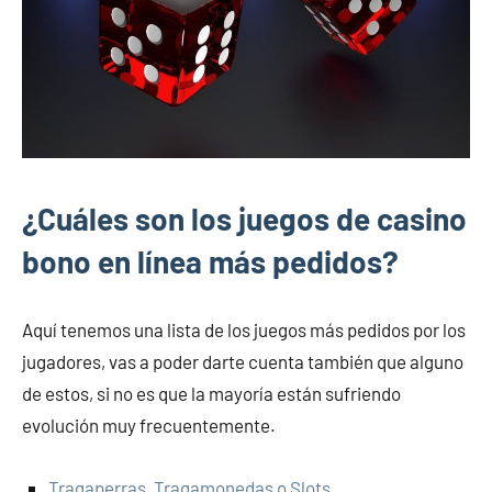
¿Cuáles son los juegos de casino
bono en línea más pedidos?
Aquí tenemos una lista de los juegos más pedidos por los
jugadores, vas a poder darte cuenta también que alguno
de estos, si no es que la mayoría están sufriendo
evolución muy frecuentemente.
Tragaperras, Tragamonedas o Slots