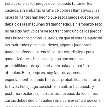
Este es uno de los juegos que no puede faltar en los
casinos, sin embargo la falta de colores llamativos y las
luces brillantes han hecho que estos juegos queden por
debajo de las máquinas tragamonedas, sin embargo esto
no ha sido motivo para descartar cómo uno de los juegos
más buscados por los usuarios, ya que el estar alejado de
las multitudes y de los curiosos, algunos jugadores
pueden enfocar su atención en las estadísticas para
ganar. Así que si buscas un juego con muchas
probabilidades de ganar el video póker llamará tu
atención. Este juego es muy fácil de aprender,
especialmente cuando todas las probabilidades están a
tu favor. Este juego consiste en realizar tu apuesta y
posterior recibirás cinco cartas, después de recibir tus
cartas debes decidir cuales vas a conservar, así que una
vez que has elegido las cartas que vas a conservar, se