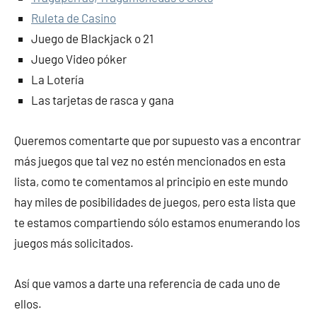
Ruleta de Casino
Juego de Blackjack o 21
Juego Video póker
La Lotería
Las tarjetas de rasca y gana
Queremos comentarte que por supuesto vas a encontrar
más juegos que tal vez no estén mencionados en esta
lista, como te comentamos al principio en este mundo
hay miles de posibilidades de juegos, pero esta lista que
te estamos compartiendo sólo estamos enumerando los
juegos más solicitados.
Así que vamos a darte una referencia de cada uno de
ellos.