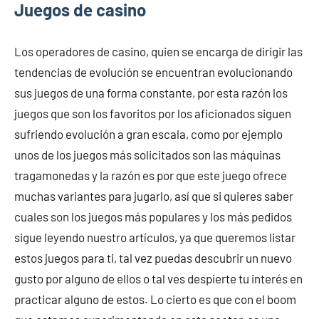
Juegos de casino
Los operadores de casino, quien se encarga de dirigir las
tendencias de evolución se encuentran evolucionando
sus juegos de una forma constante, por esta razón los
juegos que son los favoritos por los aficionados siguen
sufriendo evolución a gran escala, como por ejemplo
unos de los juegos más solicitados son las máquinas
tragamonedas y la razón es por que este juego ofrece
muchas variantes para jugarlo, así que si quieres saber
cuales son los juegos más populares y los más pedidos
sigue leyendo nuestro artículos, ya que queremos listar
estos juegos para ti, tal vez puedas descubrir un nuevo
gusto por alguno de ellos o tal ves despierte tu interés en
practicar alguno de estos. Lo cierto es que con el boom