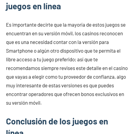
juegos en línea
Es importante decirte que la mayoría de estos juegos se
encuentran en su versión móvil, los casinos reconocen
que es una necesidad contar con la versión para
Smartphone o algún otro dispositivo que te permita el
libre acceso a tu juego preferido; así que te
recomendamos siempre revises este detalle en el casino
que vayas a elegir como tu proveedor de confianza, algo
muy interesante de estas versiones es que puedes
encontrar operadores que ofrecen bonos exclusivos en
su versión móvil.
Conclusión de los juegos en
línea