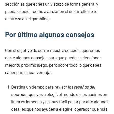
sección es que eches un vistazo de forma general y
puedas decidir cómo avanzar en el desarrollo de tu
destreza en el gambling.
Por último algunos consejos
Con el objetivo de cerrar nuestra sección, queremos
darte algunos consejos para que puedas seleccionar
mejor tu próximo juego, pero sobre todo lo que debes
saber para sacar ventaja:
Destina un tiempo para
revisar las reseñas del
operador
que vas a elegir, el mundo de los casinos en
línea es inmenso y es muy fácil pasar por alto algunos
detalles que nos ayuden a elegir el operador que más